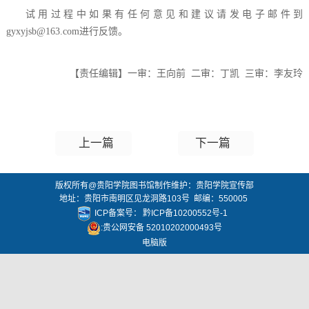
试用过程中如果有任何意见和建议请发电子邮件到
gyxyjsb@163.com进行反馈。
【责任编辑】一审：王向前 二审：丁凯
三审：李友玲
上一篇
下一篇
版权所有@贵阳学院图书馆制作维护：贵阳学院宣传部
地址：贵阳市南明区见龙洞路103号 邮编：550005
ICP备案号：
黔ICP备10200552号-1
:贵公网安备 52010202000493号
电脑版