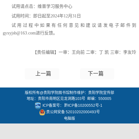
试用请点击：维普学习服务中心
试用时间：即日起至2024年12月31日
试用过程中如果有任何意见和建议请发电子邮件到
gyxyjsb@163.com进行反馈。
【责任编辑】一审：王向前 二审：丁 凯 三审：李友玲
上一篇
下一篇
版权所有@贵阳学院图书馆制作维护：贵阳学院宣传部
地址：贵阳市南明区见龙洞路103号 邮编：550005
ICP备案号：
黔ICP备10200552号-1
:贵公网安备 52010202000493号
电脑版